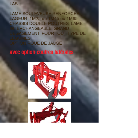
LAS
LAME SOULEVEUSE RENFORCÉE.
LAGEUR 1M25 ou 1M45 ou 1M65.
CHASSIS DOUBLE POUTRES. LAME
INTERCHANGEABLE. GRAND
DÉGAGEMENT. POUR TOUT TYPE DE
LEGUMES.
OPTION ROUE DE JAUGE
avec option coutres latérales