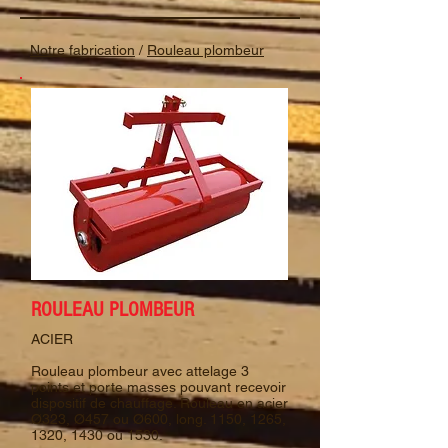
Notre fabrication
/
Rouleau plombeur
ROULEAU PLOMBEUR
ACIER
Rouleau plombeur avec attelage 3
points et porte masses pouvant recevoir
dispositif de chauffage. Rouleau en acier
Ø323, Ø457 ou Ø600, long. 1150, 1265,
1320, 1430 ou 1530.