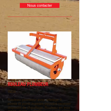
Nous contacter
ROULEAU PLOMBEUR
INOX
Rouleau plombeur avec attelage 3
points et porte masses pouvant recevoir
dispositif de chauffage. Rouleau en inox