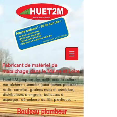
Fabricant de matériel de
maraichage dans le Maine et Loire
Huet 2M propose des outils pour la culture
maraîchère : semoirs (pour jeunes pousses,
radis, carottes, graines nues et enrobées),
distributeurs d'engrais, butteuses à
asperges, dérouleuse de film plastique, ...
Rouleau plombeur