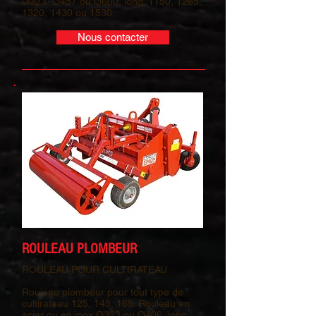
Ø323, Ø457 ou Ø600, long. 1150, 1265,
1320, 1430 ou 1530.
Nous contacter
ROULEAU PLOMBEUR
ROULEAU POUR CULTIRATEAU
Rouleau plombeur pour tout type de
cultirateau 125, 145, 165. Rouleau en
acier ou en inox Ø323 ou Ø406, long.