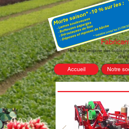
Fabrican
Huet 2M propose des outils pour
distr
Accueil
Notre so