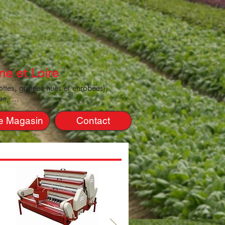
ne et Loire
ttes, graines nues et enrobées),
e, ...
e Magasin
Contact