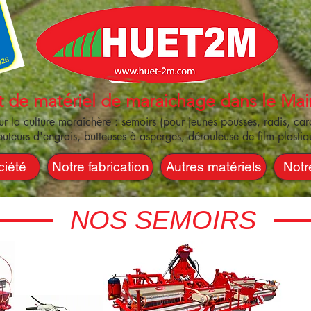
t de matériel de maraichage dans le Mai
 la culture maraîchère : semoirs (pour jeunes pousses, radis, caro
ibuteurs d'engrais, butteuses à asperges, dérouleuse de film plastiqu
ciété
Notre fabrication
Autres matériels
Notr
NOS SEMOIRS