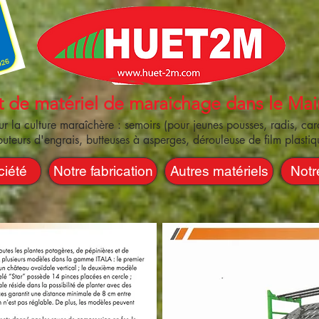
t de matériel de maraichage dans le Mai
 la culture maraîchère : semoirs (pour jeunes pousses, radis, caro
ibuteurs d'engrais, butteuses à asperges, dérouleuse de film plastiqu
ciété
Notre fabrication
Autres matériels
Notr