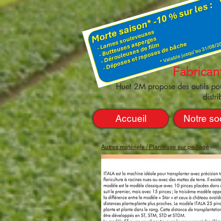
Fabrican
Huet 2M propose des outils pour
distr
Accueil
Notre so
Autres matériels / Planteuse sur paillage