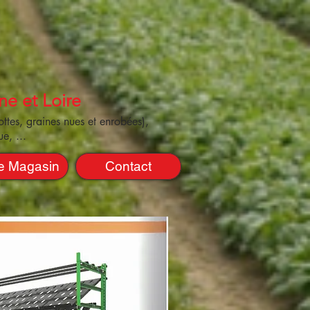
ne et Loire
ttes, graines nues et enrobées),
e, ...
e Magasin
Contact